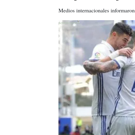
Medios internacionales informaron 
X
X