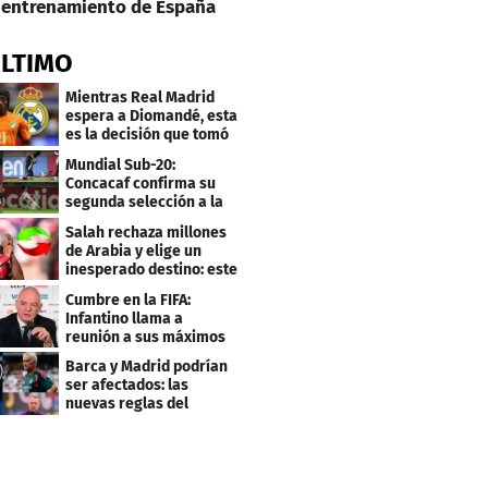
entrenamiento de España
ÚLTIMO
Mientras Real Madrid
espera a Diomandé, esta
es la decisión que tomó
el jugador
Mundial Sub-20:
Concacaf confirma su
segunda selección a la
Copa del Mundo 2027
Salah rechaza millones
de Arabia y elige un
inesperado destino: este
será su club
Cumbre en la FIFA:
Infantino llama a
reunión a sus máximos
dirigentes
Barca y Madrid podrían
ser afectados: las
nuevas reglas del
arbitraje en LaLiga