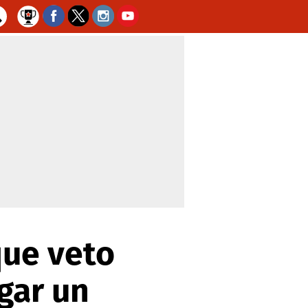
que veto
gar un