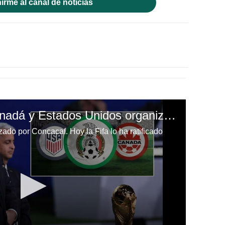
irme al canal de noticias
OFICIAL: México, Canadá y Estados Unidos organizarán el Mundial de 2026
ado por Concacaf. Hoy la Fifa lo ha ratificado