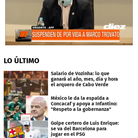
0
seconds
of
LO ÚLTIMO
2
minutes,
54
Salario de Vozinha: lo que
seconds
ganará al año, mes, día y hora
el arquero de Cabo Verde
México le da la espalda a
Concacaf y apoya a Infantino:
"Respeto a la gobernanza"
Golpe certero de Luis Enrique:
se va del Barcelona para
jugar en el PSG