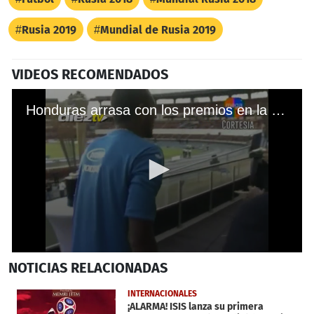
Rusia 2019
Mundial de Rusia 2019
VIDEOS RECOMENDADOS
Honduras arrasa con los premios en la Copa Centroamericana
0
NOTICIAS
RELACIONADAS
seconds
of
1
INTERNACIONALES
minute,
¡ALARMA! ISIS lanza su primera
58