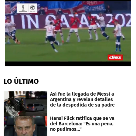
0
seconds
of
LO ÚLTIMO
2
minutes,
4
Así fue la llegada de Messi a
seconds
Argentina y revelan detalles
de la despedida de su padre
Hansi Flick ratifica que se va
del Barcelona: "Es una pena,
no pudimos..."