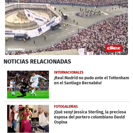
0
NOTICIAS
RELACIONADAS
seconds
of
4
INTERNACIONALES
minutes,
¡Real Madrid no pudo ante el Tottenham
2
en el Santiago Bernabéu!
seconds
FOTOGALERÍAS
¡Qué sexy! Jessica Sterling, la preciosa
esposa del portero colombiano David
Ospina