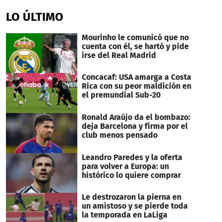
seconds
of
LO ÚLTIMO
1
minute,
0
Mourinho le comunicó que no
cuenta con él, se hartó y pide
irse del Real Madrid
Concacaf: USA amarga a Costa
Rica con su peor maldición en
el premundial Sub-20
Ronald Araújo da el bombazo:
deja Barcelona y firma por el
club menos pensado
Leandro Paredes y la oferta
para volver a Europa: un
histórico lo quiere comprar
Le destrozaron la pierna en
un amistoso y se pierde toda
la temporada en LaLiga