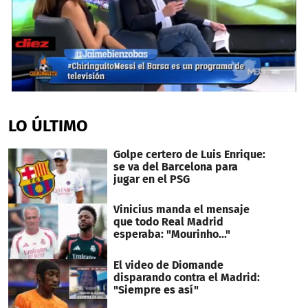
0
seconds
of
LO ÚLTIMO
1
minute,
8
Golpe certero de Luis Enrique:
seconds
se va del Barcelona para
jugar en el PSG
Vinicius manda el mensaje
que todo Real Madrid
esperaba: "Mourinho..."
El video de Diomande
disparando contra el Madrid:
"Siempre es así"