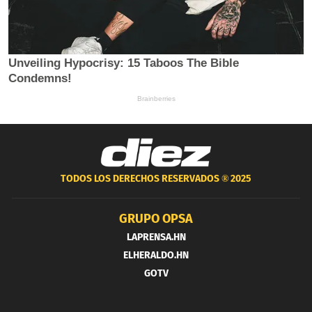
TODOS LOS DERECHOS RESERVADOS ®
2025
GRUPO OPSA
LAPRENSA.HN
ELHERALDO.HN
GOTV