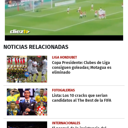
Próximo
0
NOTICIAS
RELACIONADAS
seconds
of
22
LIGA HONDUBET
seconds
Copa Presidente: Clubes de Liga
consiguen goleadas; Motagua es
eliminado
FOTOGALERÍAS
Lista: Los 10 cracks que serían
candidatos al The Best de la FIFA
INTERNACIONALES