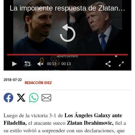
La imponente respuesta de Zlatan que le está dando la vuelta al mundo
X
00:13
00:13
0
of
2018-07-22
13
REDACCIÓN DIEZ
seconds
Los Ángeles Galaxy ante
Luego de la victoria 3-1 de
Filadelfia,
Zlatan Ibrahimovic,
el atacante sueco
fiel a
su estilo volvió a sorprender con sus declaraciones, que