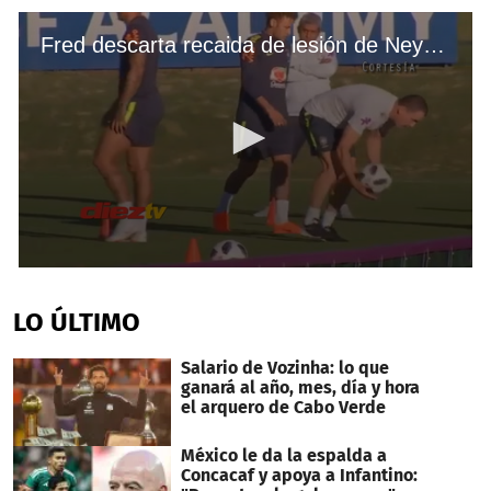
Fred descarta recaida de lesión de Neymar con selección de Brasil
0
seconds
of
LO ÚLTIMO
1
minute,
32
Salario de Vozinha: lo que
seconds
ganará al año, mes, día y hora
el arquero de Cabo Verde
México le da la espalda a
Concacaf y apoya a Infantino: