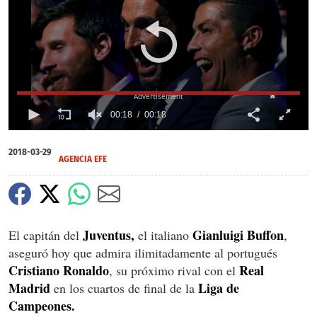
X
00:18
00:18
0
of
2018-03-29
18
AGENCIA EFE
seconds
Juventus,
Gianluigi Buffon
El capitán del
el italiano
,
aseguró hoy que admira ilimitadamente al portugués
Cristiano Ronaldo
Real
, su próximo rival con el
Madrid
Liga de
en los cuartos de final de la
Campeones.