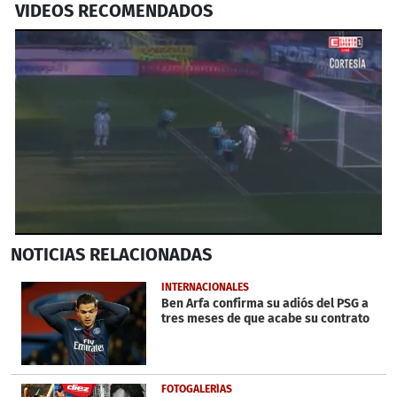
VIDEOS RECOMENDADOS
0
NOTICIAS
RELACIONADAS
seconds
of
1
INTERNACIONALES
minute,
Ben Arfa confirma su adiós del PSG a
23
tres meses de que acabe su contrato
seconds
FOTOGALERÍAS