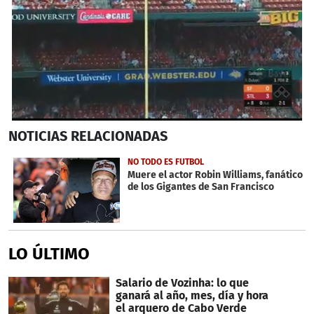
0
NOTICIAS
RELACIONADAS
seconds
of
57
NO TODO ES FUTBOL
seconds
Muere el actor Robin Williams, fanático
de los Gigantes de San Francisco
LO ÚLTIMO
Salario de Vozinha: lo que
ganará al año, mes, día y hora
el arquero de Cabo Verde