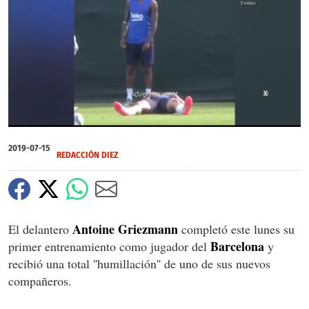
X
0
of
2019-07-15
27
REDACCIÓN DIEZ
seconds
Antoine Griezmann
El delantero
completó este lunes su
Barcelona
primer entrenamiento como jugador del
y
recibió una total ''humillación'' de uno de sus nuevos
compañeros.