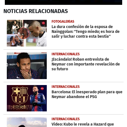
0
NOTICIAS
RELACIONADAS
seconds
of
50
FOTOGALERÍAS
seconds
La dura confesión de la esposa de
Nainggolan: ''Tengo miedo; es hora de
salir y luchar contra esta bestia''
INTERNACIONALES
¡Escándalo! Roban entrevista de
Neymar con importante revelación de
su futuro
INTERNACIONALES
Barcelona: El inesperado plan para que
Neymar abandone el PSG
INTERNACIONALES
Video: Kubo le revela a Hazard que