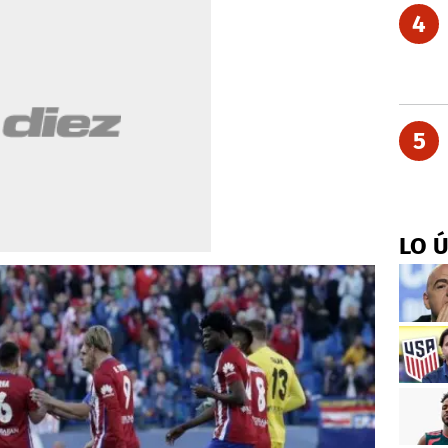
4
5
LO 