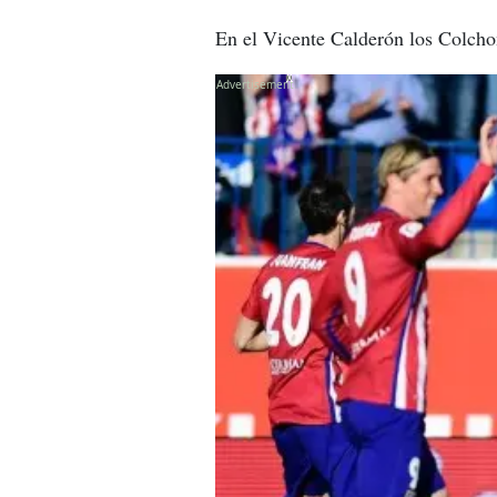
En el Vicente Calderón los Colcho
X
X
X