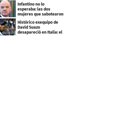
este salario
Infantino no lo
esperaba: las dos
mujeres que sabotearon
sus planes con el
Histórico exequipo de
Mundial
David Suazo
desapareció en Italia: el
fin de una era