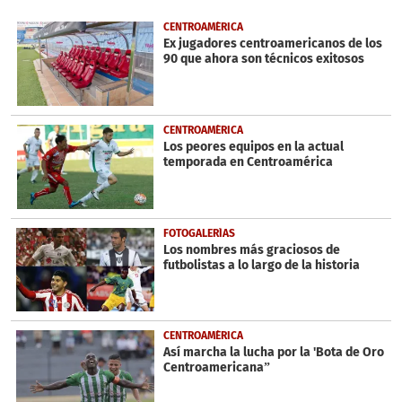
of
49
CENTROAMÉRICA
seconds
Ex jugadores centroamericanos de los
90 que ahora son técnicos exitosos
CENTROAMÉRICA
Los peores equipos en la actual
temporada en Centroamérica
FOTOGALERÍAS
Los nombres más graciosos de
futbolistas a lo largo de la historia
CENTROAMÉRICA
Así marcha la lucha por la 'Bota de Oro
Centroamericana”