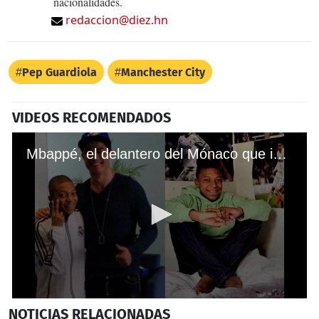
nacionalidades.
redaccion@diez.hn
Pep Guardiola
Manchester City
VIDEOS RECOMENDADOS
Mbappé, el delantero del Mónaco que idolatra a Cristiano Ronaldo
0
NOTICIAS
RELACIONADAS
seconds