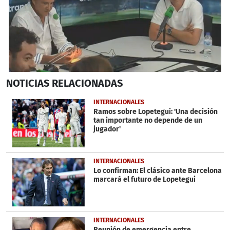
0
NOTICIAS
RELACIONADAS
seconds
of
45
INTERNACIONALES
seconds
Ramos sobre Lopetegui: 'Una decisión
tan importante no depende de un
jugador'
INTERNACIONALES
Lo confirman: El clásico ante Barcelona
marcará el futuro de Lopetegui
INTERNACIONALES
Reunión de emergencia entre