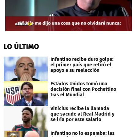
0
seconds
of
LO ÚLTIMO
26
seconds
Infantino recibe duro golpe:
el primer país que retiró el
apoyo a su reelección
Estados Unidos tomó una
decisión final con Pochettino
tras el Mundial
Vinicius recibe la llamada
que sacude al Real Madrid y
se iría por este salario
Infantino no lo esperaba: las