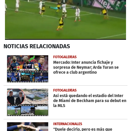
0
NOTICIAS
RELACIONADAS
seconds
of
57
FOTOGALERÍAS
seconds
Mercado: Inter anuncia fichaje y
sorpresa de Neymar; Arda Turan se
ofrece a club argentino
FOTOGALERÍAS
Así está quedando el estadio del Inter
de Miami de Beckham para su debut en
la MLS
INTERNACIONALES
''Duele decirlo, pero es más que