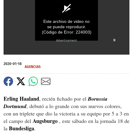
Este archivo de video no
se puede reproducir.
(Código de Error: 224003)
X
X
X
0
seconds
2020-01-18
of
AGENCIAS
0
seconds
Erling Haaland
, recién fichado por el
Borussia
Dortmund
, debutó a lo grande con sus nuevos colores,
con un triplete que dio la victoria a su equipo por 5 a 3 en
Augsburgo
el campo del
, este sábado en la jornada 18 de
Bundesliga
la
.