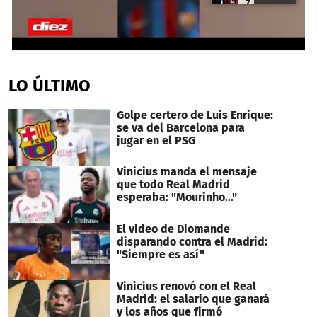
0
seconds
of
LO ÚLTIMO
19
seconds
Golpe certero de Luis Enrique:
se va del Barcelona para
jugar en el PSG
Vinicius manda el mensaje
que todo Real Madrid
esperaba: "Mourinho..."
El video de Diomande
disparando contra el Madrid:
"Siempre es así"
Vinicius renovó con el Real
Madrid: el salario que ganará
y los años que firmó