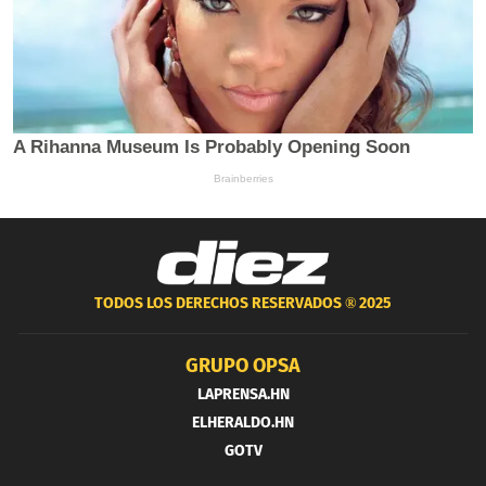
TODOS LOS DERECHOS RESERVADOS ®
2025
GRUPO OPSA
LAPRENSA.HN
ELHERALDO.HN
GOTV