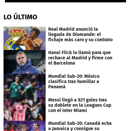
0
seconds
of
LO ÚLTIMO
56
seconds
Real Madrid anunció la
llegada de Diomande: el
fichaje más caro y su contrato
Hansi Flick lo llamó para que
rechace al Madrid y firme con
el Barcelona
Mundial Sub-20: México
clasifica tras humillar a
Panamá
Messi llegó a 921 goles tras
su doblete en la Leagues Cup
con el Inter Miami
Mundial Sub-20: Canadá echa
a Jamaica y consigue su