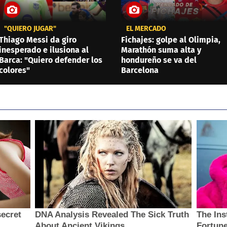
"QUIERO JUGAR"
EL MERCADO
Thiago Messi da giro
Fichajes: golpe al Olimpia,
inesperado e ilusiona al
Marathón suma alta y
Barca: "Quiero defender los
hondureño se va del
colores"
Barcelona