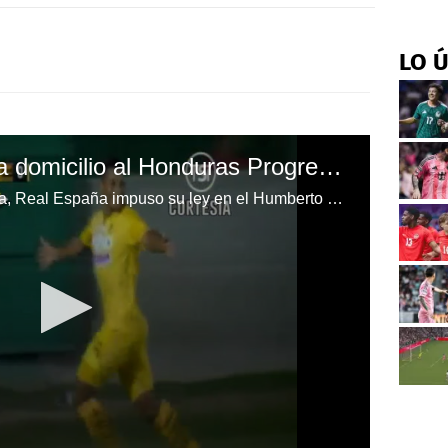
LO 
Real España derrota a domicilio al Honduras Progreso y es líder
Con solitario gol de Bryan Acosta, Real España impuso su ley en el Humberto Micheletti y consiguió tres puntos ante el Honduras Progreso que lo colocan como líder absoluto del Clausura-2017 en el balompié hondureño