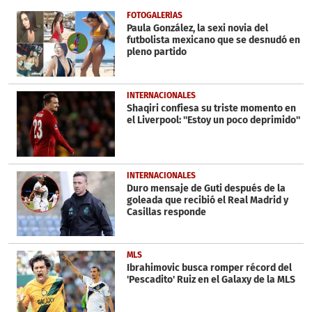
of
1
FOTOGALERÍAS
minute,
Paula González, la sexi novia del
57
futbolista mexicano que se desnudó en
seconds
pleno partido
INTERNACIONALES
Shaqiri confiesa su triste momento en
el Liverpool: ''Estoy un poco deprimido''
INTERNACIONALES
Duro mensaje de Guti después de la
goleada que recibió el Real Madrid y
Casillas responde
MLS
Ibrahimovic busca romper récord del
'Pescadito' Ruiz en el Galaxy de la MLS