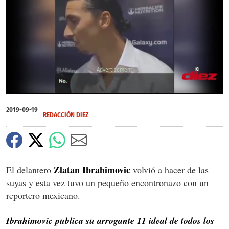
X
0
of
2019-09-19
50
REDACCIÓN DIEZ
seconds
Zlatan Ibrahimovic
El delantero
volvió a hacer de las
suyas y esta vez tuvo un pequeño encontronazo con un
reportero mexicano.
Ibrahimovic publica su arrogante 11 ideal de todos los