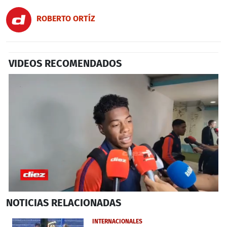
ROBERTO ORTÍZ
VIDEOS RECOMENDADOS
0
NOTICIAS
RELACIONADAS
seconds
of
4
INTERNACIONALES