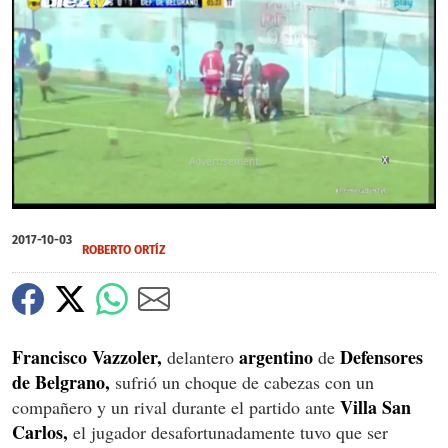
X
0
seconds
2017-10-03
of
ROBERTO ORTÍZ
0
seconds
Francisco Vazzoler,
argentino
Defensores
delantero
de
de Belgrano,
sufrió un choque de cabezas con un
Villa San
compañero y un rival durante el partido ante
Carlos,
el jugador desafortunadamente tuvo que ser