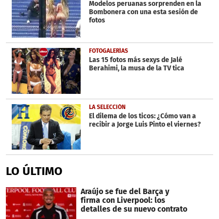
minutes,
Modelos peruanas sorprenden en la
20
Bombonera con una esta sesión de
seconds
fotos
FOTOGALERÍAS
Las 15 fotos más sexys de Jalé
Berahimi, la musa de la TV tica
LA SELECCIÓN
El dilema de los ticos: ¿Cómo van a
recibir a Jorge Luis Pinto el viernes?
LO ÚLTIMO
Araújo se fue del Barça y
firma con Liverpool: los
detalles de su nuevo contrato