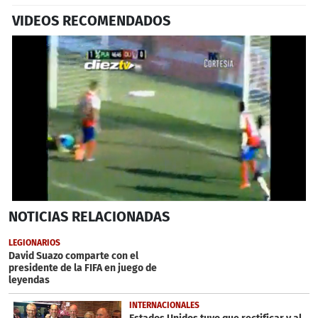
VIDEOS RECOMENDADOS
0
NOTICIAS
RELACIONADAS
seconds
of
42
LEGIONARIOS
seconds
David Suazo comparte con el
presidente de la FIFA en juego de
leyendas
INTERNACIONALES