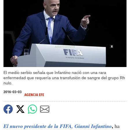
X
X
El medio serbio señala que Infantino nació con una rara
enfermedad que requería una transfusión de sangre del grupo Rh
nulo.
2016-03-03
AGENCIA EFE
,
El nuevo presidente de la FIFA, Gianni Infantino
ha