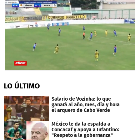
0
seconds
of
LO ÚLTIMO
28
seconds
Salario de Vozinha: lo que
ganará al año, mes, día y hora
el arquero de Cabo Verde
México le da la espalda a
Concacaf y apoya a Infantino:
"Respeto a la gobernanza"