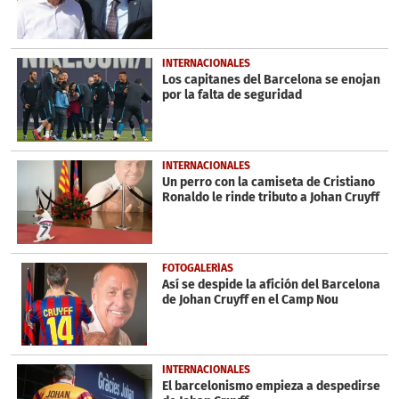
seconds
INTERNACIONALES
Los capitanes del Barcelona se enojan
por la falta de seguridad
INTERNACIONALES
Un perro con la camiseta de Cristiano
Ronaldo le rinde tributo a Johan Cruyff
FOTOGALERÍAS
Así se despide la afición del Barcelona
de Johan Cruyff en el Camp Nou
INTERNACIONALES
El barcelonismo empieza a despedirse