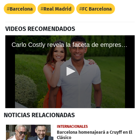
Barcelona
Real Madrid
FC Barcelona
VIDEOS RECOMENDADOS
Carlo Costly revela la faceta de empresario a la cual se dedicará tras retirarse del futbol
0
NOTICIAS
RELACIONADAS
seconds
of
1
INTERNACIONALES
minute,
Barcelona homenajeará a Cruyff en El
59
Clásico