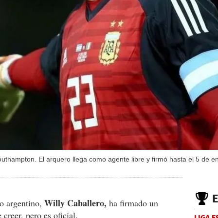
outhampton. El arquero llega como agente libre y firmó hasta el 5 de e
Willy Caballero,
ro argentino,
ha firmado un
creer, pero es oficial.
LIGA 