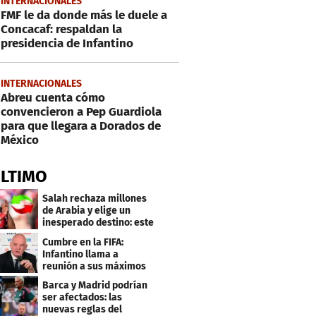
INTERNACIONALES
FMF le da donde más le duele a
Concacaf: respaldan la
presidencia de Infantino
INTERNACIONALES
Abreu cuenta cómo
convencieron a Pep Guardiola
para que llegara a Dorados de
México
ÚLTIMO
Salah rechaza millones
de Arabia y elige un
inesperado destino: este
será su club
Cumbre en la FIFA:
Infantino llama a
reunión a sus máximos
dirigentes
Barca y Madrid podrían
ser afectados: las
nuevas reglas del