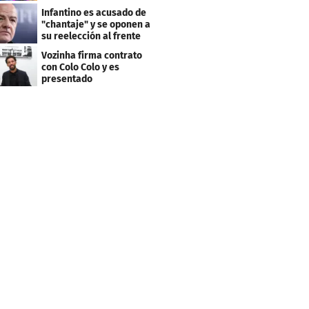
arbitraje en LaLiga
Infantino es acusado de
"chantaje" y se oponen a
su reelección al frente
de la FIFA
Vozinha firma contrato
con Colo Colo y es
presentado
oficialmente: su salario