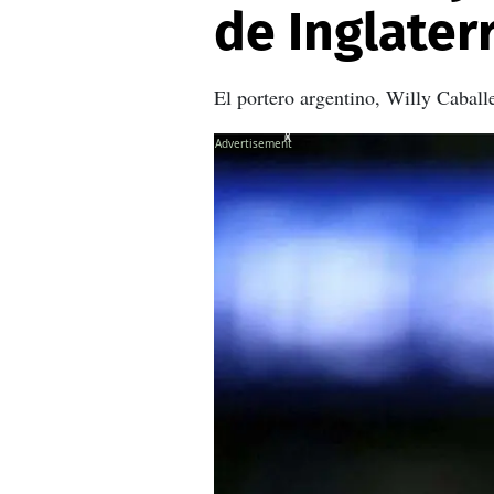
de Inglater
El portero argentino, Willy Caball
X