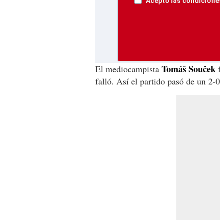
Acepto las condiciones
Tomáš Souček
El mediocampista
f
falló. Así el partido pasó de un 2-