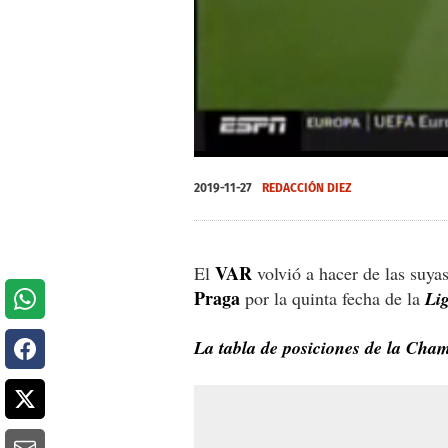
0
of
2019-11-27
REDACCIÓN DIEZ
1
minute,
0
Volume
0%
VAR
El
volvió a hacer de las suya
Praga
por la quinta fecha de la
Li
La tabla de posiciones de la Cha