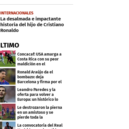
INTERNACIONALES
La desalmada e impactante
historia del hijo de Cristiano
Ronaldo
ÚLTIMO
Concacaf: USA amarga a
Costa Rica con su peor
maldición en el
premundial Sub-20
Ronald Araújo da el
bombazo: deja
Barcelona y firma por el
club menos pensado
Leandro Paredes y la
oferta para volver a
Europa: un histórico lo
quiere comprar
Le destrozaron la pierna
en un amistoso y se
pierde toda la
temporada en LaLiga
La convocatoria del Real