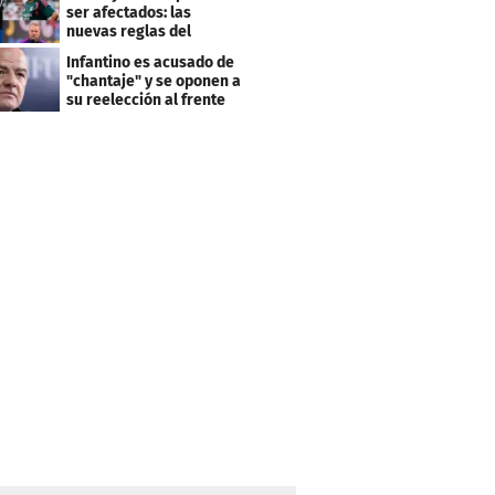
ser afectados: las
nuevas reglas del
arbitraje en LaLiga
Infantino es acusado de
"chantaje" y se oponen a
su reelección al frente
de la FIFA