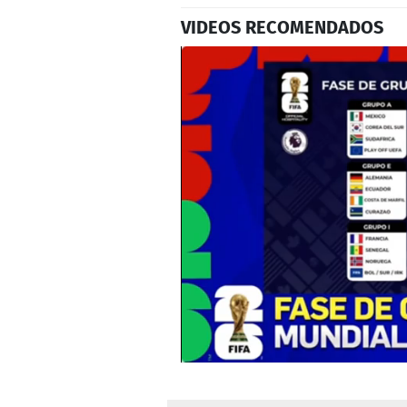
VIDEOS RECOMENDADOS
0
seconds
of