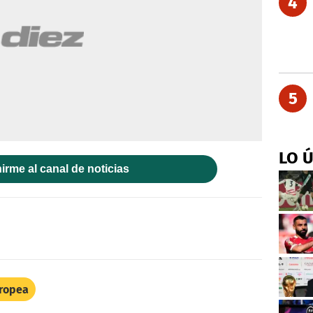
4
5
LO 
irme al canal de noticias
uropea