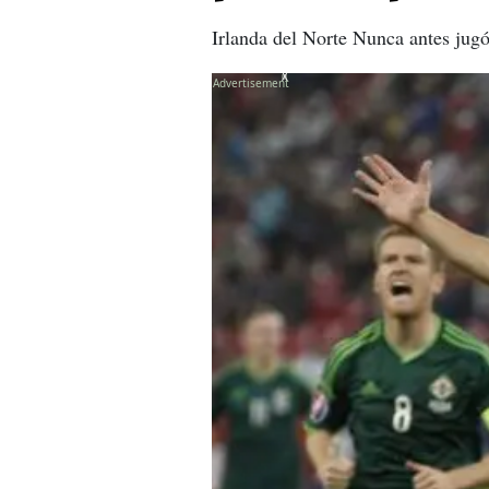
Irlanda del Norte N
unca antes jug
X