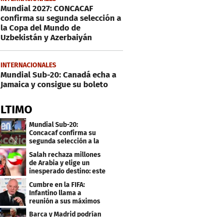
Mundial 2027: CONCACAF
confirma su segunda selección a
la Copa del Mundo de
Uzbekistán y Azerbaiyán
INTERNACIONALES
Mundial Sub-20: Canadá echa a
Jamaica y consigue su boleto
ÚLTIMO
Mundial Sub-20:
Concacaf confirma su
segunda selección a la
Copa del Mundo 2027
Salah rechaza millones
de Arabia y elige un
inesperado destino: este
será su club
Cumbre en la FIFA:
Infantino llama a
reunión a sus máximos
dirigentes
Barca y Madrid podrían