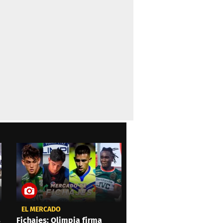
EL MERCADO
s
Fichajes: Olimpia firma