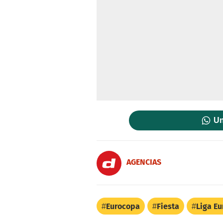
Un
AGENCIAS
Eurocopa
Fiesta
Liga E