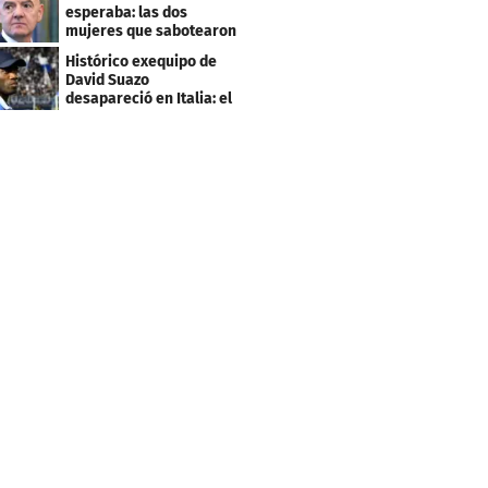
esperaba: las dos
mujeres que sabotearon
sus planes con el
Histórico exequipo de
Mundial
David Suazo
desapareció en Italia: el
fin de una era