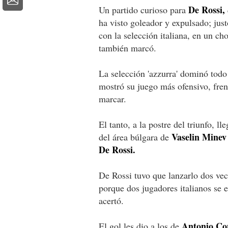
De Rossi,
Un partido curioso para
ha visto goleador y expulsado; ju
con la selección italiana, en un c
también marcó.
La selección 'azzurra' dominó todo 
mostró su juego más ofensivo, fren
marcar.
El tanto, a la postre del triunfo, l
Vaselin Minev
del área búlgara de
De Rossi.
De Rossi tuvo que lanzarlo dos vec
porque dos jugadores italianos se 
acertó.
Antonio Co
El gol les dio a los de