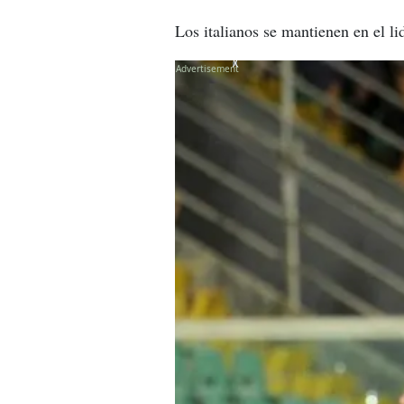
Los italianos se mantienen en el l
X
X