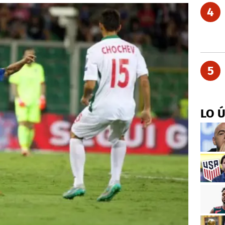
4
5
LO 