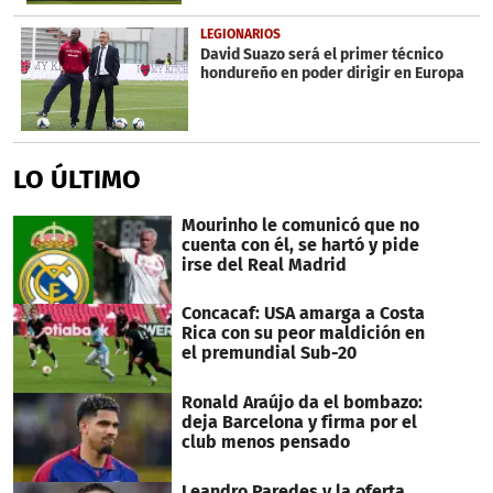
LEGIONARIOS
David Suazo será el primer técnico
hondureño en poder dirigir en Europa
LO ÚLTIMO
Mourinho le comunicó que no
cuenta con él, se hartó y pide
irse del Real Madrid
Concacaf: USA amarga a Costa
Rica con su peor maldición en
el premundial Sub-20
Ronald Araújo da el bombazo:
deja Barcelona y firma por el
club menos pensado
Leandro Paredes y la oferta