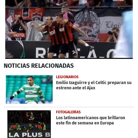
0
NOTICIAS
RELACIONADAS
seconds
of
34
LEGIONARIOS
seconds
Emilio Izaguirre y el Celtic preparan su
estreno ante el Ajax
FOTOGALERÍAS
Los latinoamericanos que brillaron
este fin de semana en Europa