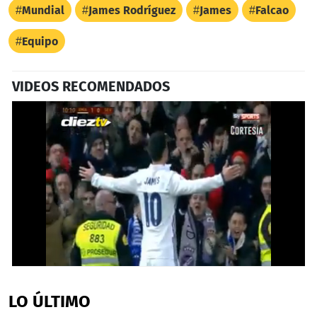
Mundial
James Rodríguez
James
Falcao
Equipo
VIDEOS RECOMENDADOS
0
seconds
of
LO ÚLTIMO
32
seconds