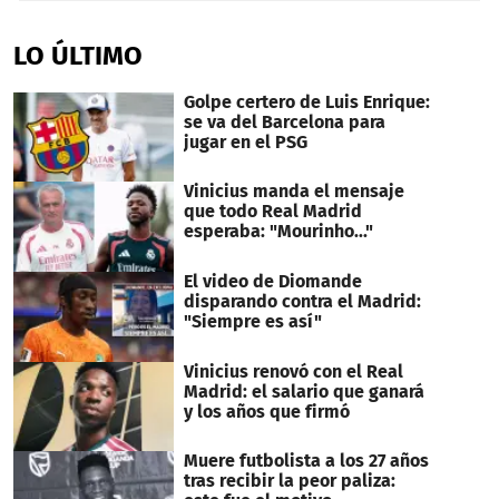
0
seconds
of
LO ÚLTIMO
20
seconds
Golpe certero de Luis Enrique:
se va del Barcelona para
jugar en el PSG
Vinicius manda el mensaje
que todo Real Madrid
esperaba: "Mourinho..."
El video de Diomande
disparando contra el Madrid:
"Siempre es así"
Vinicius renovó con el Real
Madrid: el salario que ganará
y los años que firmó
Muere futbolista a los 27 años
tras recibir la peor paliza: