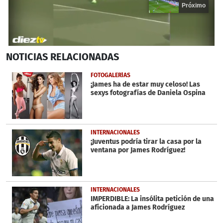
Próximo
0
NOTICIAS
RELACIONADAS
seconds
of
20
FOTOGALERÍAS
seconds
¡James ha de estar muy celoso! Las
sexys fotografías de Daniela Ospina
INTERNACIONALES
¡Juventus podría tirar la casa por la
ventana por James Rodríguez!
INTERNACIONALES
IMPERDIBLE: La insólita petición de una
aficionada a James Rodríguez