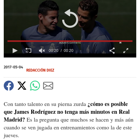
X
00:20
00:20
0
of
2017-05-04
20
REDACCIÓN DIEZ
seconds
¿cómo es posible
Con tanto talento en su pierna zurda
que James Rodríguez no tenga más minutos en Real
Madrid?
Es la pregunta que muchos se hacen y más aún
cuando se ven jugada en entrenamientos como la de este
jueves.