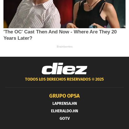
TODOS LOS DERECHOS RESERVADOS ®
2025
GRUPO OPSA
LAPRENSA.HN
ELHERALDO.HN
GOTV