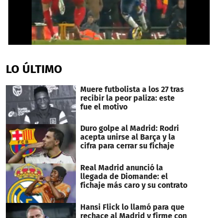
0
seconds
of
LO ÚLTIMO
36
seconds
Muere futbolista a los 27 tras
recibir la peor paliza: este
fue el motivo
Duro golpe al Madrid: Rodri
acepta unirse al Barça y la
cifra para cerrar su fichaje
Real Madrid anunció la
llegada de Diomande: el
fichaje más caro y su contrato
Hansi Flick lo llamó para que
rechace al Madrid y firme con