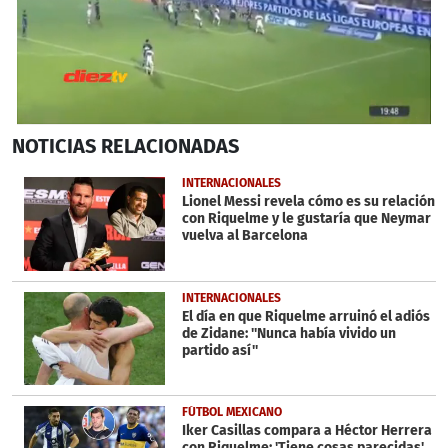
0
NOTICIAS
RELACIONADAS
seconds
of
30
INTERNACIONALES
seconds
Lionel Messi revela cómo es su relación
con Riquelme y le gustaría que Neymar
vuelva al Barcelona
INTERNACIONALES
El día en que Riquelme arruinó el adiós
de Zidane: ''Nunca había vivido un
partido así''
FÚTBOL MEXICANO
Iker Casillas compara a Héctor Herrera
con Riquelme: 'Tiene cosas parecidas'