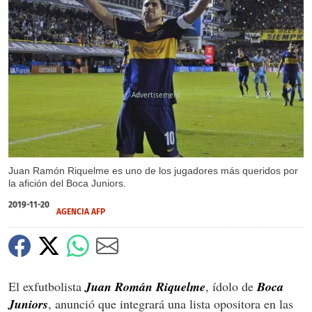
X
X
Juan Ramón Riquelme es uno de los jugadores más queridos por
la afición del Boca Juniors.
2019-11-20
AGENCIA AFP
El exfutbolista
Juan Román Riquelme
, ídolo de
Boca
Juniors
, anunció que integrará una lista opositora en las