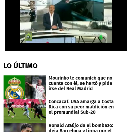
0
seconds
of
LO ÚLTIMO
1
minute,
44
Mourinho le comunicó que no
seconds
cuenta con él, se hartó y pide
irse del Real Madrid
Concacaf: USA amarga a Costa
Rica con su peor maldición en
el premundial Sub-20
Ronald Araújo da el bombazo:
deja Barcelona y firma por el