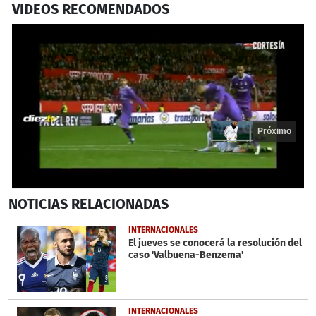
VIDEOS RECOMENDADOS
Próximo
0
NOTICIAS
RELACIONADAS
seconds
of
18
INTERNACIONALES
seconds
El jueves se conocerá la resolución del
caso 'Valbuena-Benzema'
INTERNACIONALES