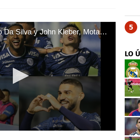
5
Con goles de Romario Da Silva y John Kleber, Motagua derrota al Platense en su debut en el Clausura
LO 