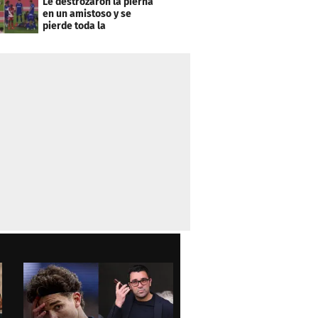
Le destrozaron la pierna
en un amistoso y se
pierde toda la
temporada en LaLiga