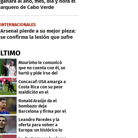
ganará al año, mes, día y hora el
arquero de Cabo Verde
INTERNACIONALES
Arsenal pierde a su mejor pieza:
se confirma la lesión que sufre
ÚLTIMO
Mourinho le comunicó
que no cuenta con él, se
hartó y pide irse del
Real Madrid
Concacaf: USA amarga a
Costa Rica con su peor
maldición en el
premundial Sub-20
Ronald Araújo da el
bombazo: deja
Barcelona y firma por el
club menos pensado
Leandro Paredes y la
oferta para volver a
Europa: un histórico lo
quiere comprar