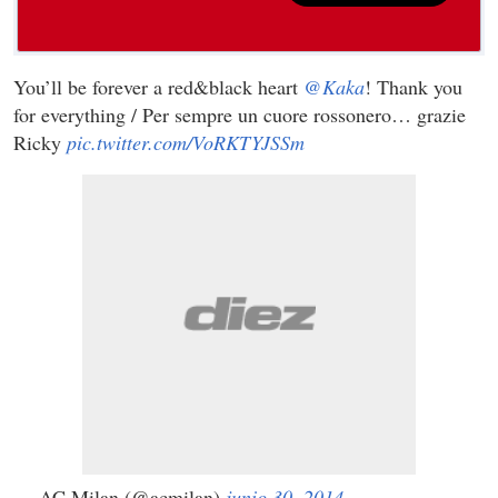
You’ll be forever a red&black heart
@Kaka
! Thank you
for everything / Per sempre un cuore rossonero… grazie
Ricky
pic.twitter.com/VoRKTYJSSm
— AC Milan (@acmilan)
junio 30, 2014