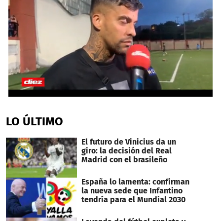
0
seconds
of
LO ÚLTIMO
1
minute,
29
El futuro de Vinicius da un
seconds
giro: la decisión del Real
Madrid con el brasileño
España lo lamenta: confirman
la nueva sede que Infantino
tendría para el Mundial 2030