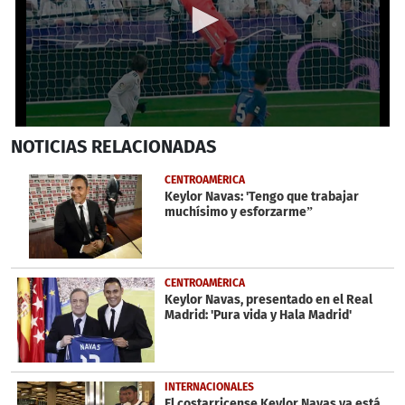
0
NOTICIAS
RELACIONADAS
seconds
of
36
CENTROAMÉRICA
seconds
Keylor Navas: 'Tengo que trabajar
muchísimo y esforzarme”
CENTROAMÉRICA
Keylor Navas, presentado en el Real
Madrid: 'Pura vida y Hala Madrid'
INTERNACIONALES
El costarricense Keylor Navas ya está