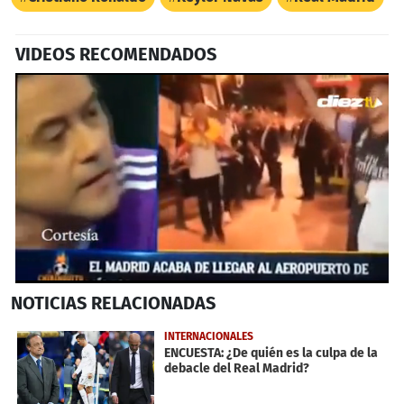
VIDEOS RECOMENDADOS
0
NOTICIAS
RELACIONADAS
seconds
of
1
INTERNACIONALES
minute,
ENCUESTA: ¿De quién es la culpa de la
20
debacle del Real Madrid?
seconds