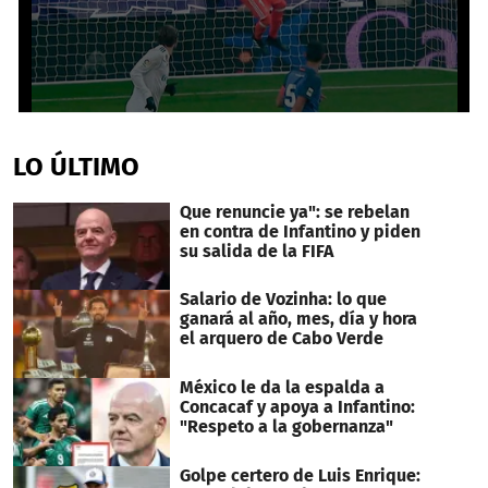
0
seconds
of
LO ÚLTIMO
36
seconds
Que renuncie ya": se rebelan
en contra de Infantino y piden
su salida de la FIFA
Salario de Vozinha: lo que
ganará al año, mes, día y hora
el arquero de Cabo Verde
México le da la espalda a
Concacaf y apoya a Infantino:
"Respeto a la gobernanza"
Golpe certero de Luis Enrique: