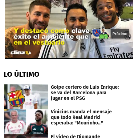
Próximo
0
seconds
of
LO ÚLTIMO
14
seconds
Golpe certero de Luis Enrique:
se va del Barcelona para
jugar en el PSG
Vinicius manda el mensaje
que todo Real Madrid
esperaba: "Mourinho..."
El video de Diomande