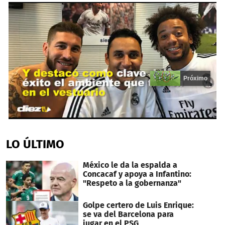
Próximo
0
seconds
of
LO ÚLTIMO
14
seconds
México le da la espalda a
Concacaf y apoya a Infantino:
"Respeto a la gobernanza"
Golpe certero de Luis Enrique:
se va del Barcelona para
jugar en el PSG