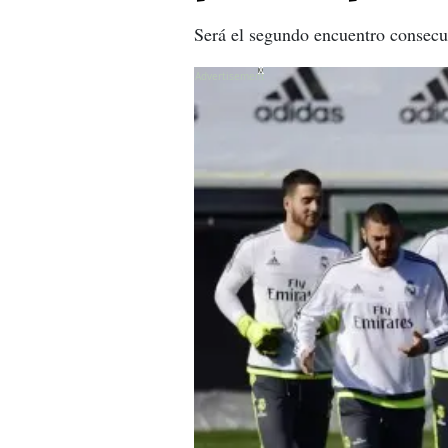
Será el segundo encuentro consecut
X
X