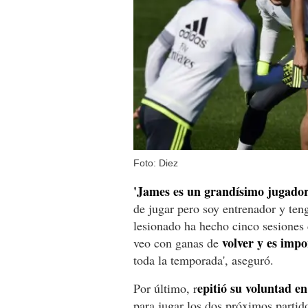
Foto: Diez
'James es un grandísimo jugador
de jugar pero soy entrenador y ten
lesionado ha hecho cinco sesiones 
volver y es impo
veo con ganas de
toda la temporada', aseguró.
epitió su voluntad e
Por último, r
para jugar los dos próximos partido