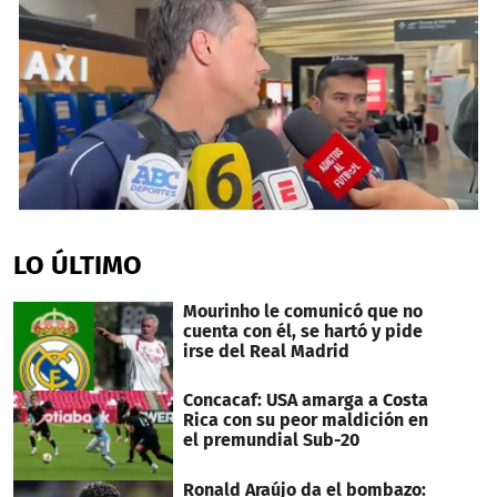
0
seconds
of
LO ÚLTIMO
41
seconds
Mourinho le comunicó que no
cuenta con él, se hartó y pide
irse del Real Madrid
Concacaf: USA amarga a Costa
Rica con su peor maldición en
el premundial Sub-20
Ronald Araújo da el bombazo: