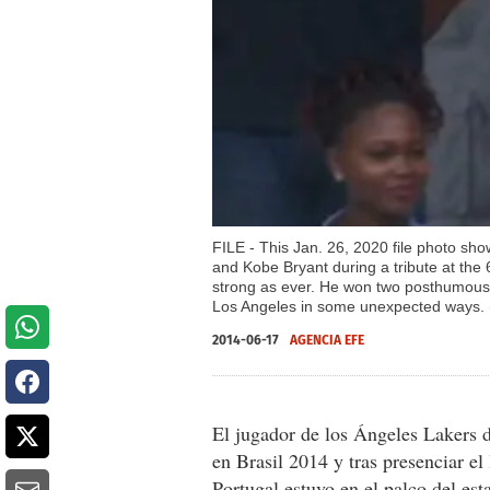
FILE - This Jan. 26, 2020 file photo sh
and Kobe Bryant during a tribute at the
strong as ever. He won two posthumous 
Los Angeles in some unexpected ways. (P
2014-06-17
AGENCIA EFE
El jugador de los Ángeles Lakers 
en Brasil 2014 y tras presenciar e
Portugal estuvo en el palco del est