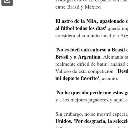
entre Brasil y México.
El astro de la NBA, apasionado d
al fútbol todos los días'
quedó imp
considera al conjunto local y a Ar
'No es fácil enfrentarse a Brasil 
Brasil y a Argentina.
Alemania tam
realmente difícil de batir', anali
'Desd
Valioso de esta competición.
mi deporte favorito'
, asumió.
'No he querido perderme estos g
y a los mejores jugadores y aquí, e
Sin embargo, no se mostró especia
Unidos. 'Por desgracia, la selecc
fútbol en mi país está creciendo d