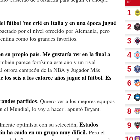
el fútbol 'me crié en Italia y en una época jugué
actado por el nivel ofrecido por Alemania, pero
gentina como los grandes favoritos.
en su propio país. Me gustaría ver en la final a
bién parece fortísima este año y un rival
zó el otrora campeón de la NBA y Jugador Más
e los seis a los catorce años jugué al fútbol. Es
randes partidos
. Quiero ver a los mejores equipos
n el Mundial, lo voy a hacer', apuntó Bryant.
Estados
lmente optimista con su selección,
ión ha caído en un grupo muy difícil.
Pero el
e verdad. Creo que nuestro equipo llega con mucha