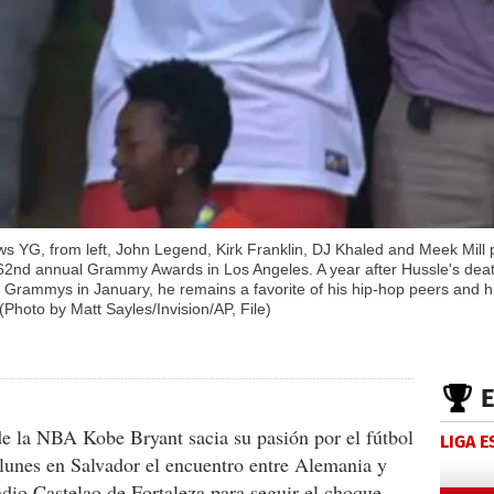
ows YG, from left, John Legend, Kirk Franklin, DJ Khaled and Meek Mill
 62nd annual Grammy Awards in Los Angeles. A year after Hussle's death
Grammys in January, he remains a favorite of his hip-hop peers and 
hoto by Matt Sayles/Invision/AP, File)
de la NBA Kobe Bryant sacia su pasión por el fútbol
LIGA 
l lunes en Salvador el encuentro entre Alemania y
adio Castelao de Fortaleza para seguir el choque