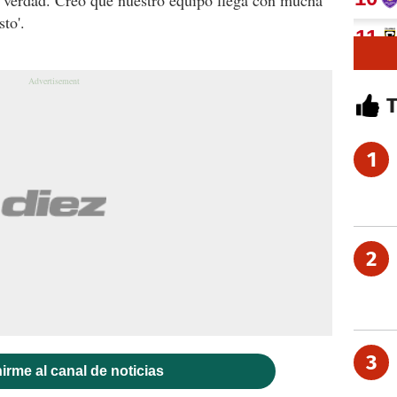
sto'.
1
2
3
irme al canal de noticias