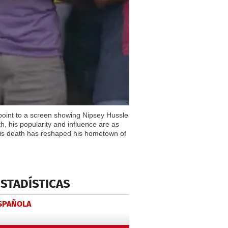
 point to a screen showing Nipsey Hussle
, his popularity and influence are as
his death has reshaped his hometown of
ESTADÍSTICAS
ESPAÑOLA