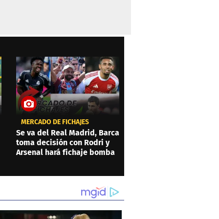
MERCADO DE FICHAJES
Se va del Real Madrid, Barca
toma decisión con Rodri y
Arsenal hará fichaje bomba