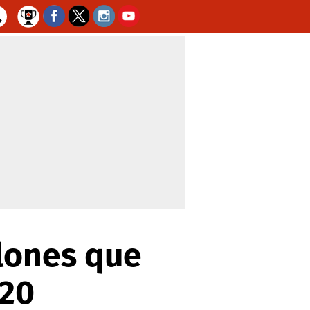
llones que
020