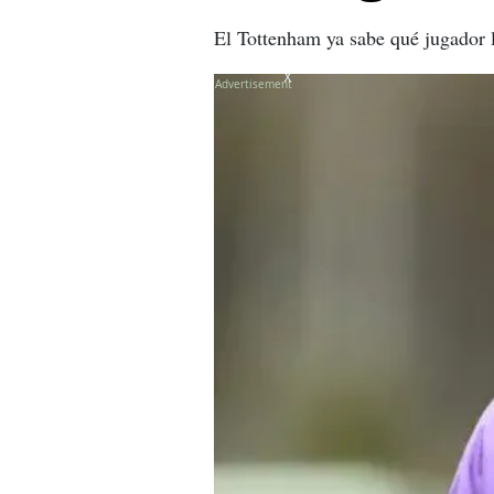
El Tottenham ya sabe qué jugador l
X
X