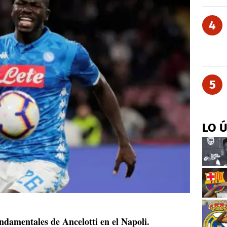
4
5
LO 
undamentales de Ancelotti en el Napoli.